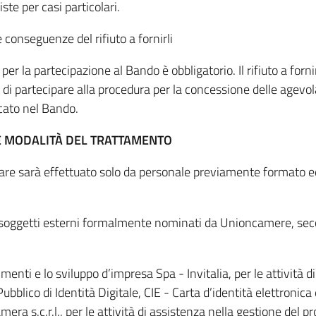
te per casi particolari.
 conseguenze del rifiuto a fornirli
 per la partecipazione al Bando è obbligatorio. Il rifiuto a for
o, di partecipare alla procedura per la concessione delle agevo
cato nel Bando.
I E MODALITÀ DEL TRATTAMENTO
olare sarà effettuato solo da personale previamente formato ed
a soggetti esterni formalmente nominati da Unioncamere, seco
menti e lo sviluppo d’impresa Spa - Invitalia, per le attività d
blico di Identità Digitale, CIE - Carta d’identità elettronica
era s.c.r.l., per le attività di assistenza nella gestione del 