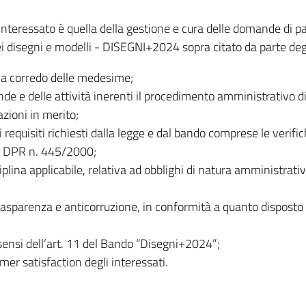
l’interessato è quella della gestione e cura delle domande di 
i disegni e modelli - DISEGNI+2024 sopra citato da parte degli 
 a corredo delle medesime;
ande e delle attività inerenti il procedimento amministrativo
zioni in merito;
i requisiti richiesti dalla legge e dal bando comprese le verif
del DPR n. 445/2000;
ina applicabile, relativa ad obblighi di natura amministrativa, c
rasparenza e anticorruzione, in conformità a quanto disposto da
i sensi dell’art. 11 del Bando “Disegni+2024”;
omer satisfaction degli interessati.