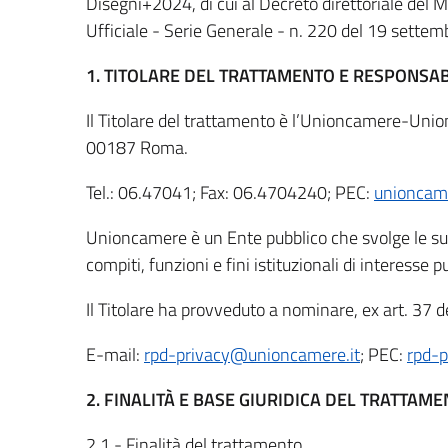
Disegni+2024, di cui al Decreto direttoriale del M
Ufficiale - Serie Generale - n. 220 del 19 sette
1. TITOLARE DEL TRATTAMENTO E RESPONSAB
Il Titolare del trattamento è l’Unioncamere-Union
00187 Roma.
Tel.: 06.47041; Fax: 06.4704240; PEC:
unioncame
Unioncamere è un Ente pubblico che svolge le sue 
compiti, funzioni e fini istituzionali di interesse pub
Il Titolare
ha provveduto a nominare, ex art. 37 de
E-mail:
rpd-privacy@unioncamere.it
; PEC:
rpd-p
2. FINALITÀ E BASE GIURIDICA DEL TRATTAM
2.1 - Finalità del trattamento