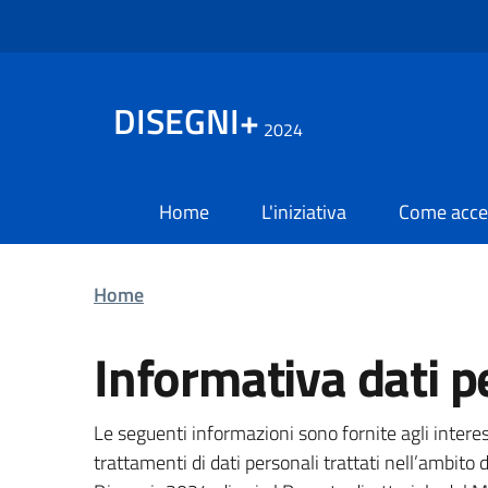
Salta
al
contenuto
principale
DISEGNI+
2024
Navigazione
Home
L'iniziativa
Come acced
principale
Home
Informativa dati p
Le seguenti informazioni sono fornite agli intere
trattamenti di dati personali trattati nell’ambito